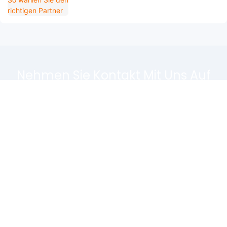
Nehmen Sie Kontakt Mit Uns Auf
Hinterlassen Sie einfach Ihre E-Mail-Adresse oder Telefonnummer im
Kontaktformular, damit wir Ihnen ein kostenloses Angebot für unsere
breite Designpalette zusenden können!
Name
E-Mail
Telefon/WhatsApp
Verwendungszweck: Bitte Beschreiben Sie, Wie Sie Die Maschine Verwenden Möchten.