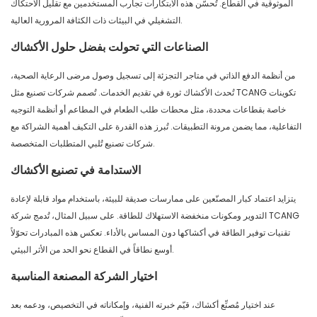
الموثوقية في القطاع. تُحسّن هذه الابتكارات تجارب المستخدمين مع تقليل الاحتكاك
التشغيلي في البيئات ذات الكثافة المرورية العالية.
الصناعات التي تحولت بفضل حلول الأكشاك
من أنظمة الدفع الذاتي في متاجر التجزئة إلى تسجيل وصول مرضى الرعاية الصحية،
تُحدث الأكشاك ثورة في تقديم الخدمات. تُصمم شركات تصنيع مثل TCANG تكوينات
خاصة بقطاعات محددة، مثل محطات طلب الطعام في المطاعم أو أنظمة التوجيه
التفاعلية، مما يضمن مرونة التطبيقات. تُبرز هذه القدرة على التكيف أهمية الشراكة مع
شركات تصنيع تُلبي المتطلبات المتخصصة.
الاستدامة في تصنيع الأكشاك
يتزايد اعتماد كبار المصنّعين على ممارسات صديقة للبيئة، باستخدام مواد قابلة لإعادة
التدوير ومكونات منخفضة الاستهلاك للطاقة. على سبيل المثال، تُدمج شركة TCANG
تقنيات توفير الطاقة في أكشاكها دون المساس بالأداء. تعكس هذه المبادرات تحوّلاً
أوسع نطاقاً في القطاع نحو الحد من الأثر البيئي.
اختيار الشركة المصنعة المناسبة
عند اختيار مُصنِّع أكشاك، قيّم خبرته الفنية، وإمكاناته في التخصيص، ودعمه بعد