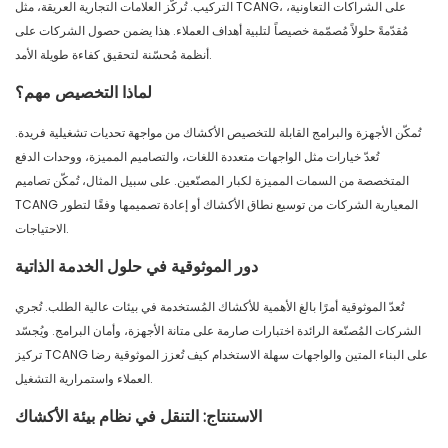
التركيب. تُركّز العلامات التجارية العريقة، مثل TCANG، على الشراكات التعاونية،
مُقدّمةً حلولاً مُصمّمة خصيصاً لتلبية أهداف العملاء. هذا يضمن حصول الشركات على
أنظمة مُحسّنة لتحقيق كفاءة طويلة الأمد.
لماذا التخصيص مهم؟
تُمكّن الأجهزة والبرامج القابلة للتخصيص الأكشاك من مواجهة تحديات تشغيلية فريدة.
تُعدّ خيارات مثل الواجهات متعددة اللغات، والتصاميم المميزة، ووحدات الدفع
المتخصصة من السمات المميزة لكبار المصنّعين. على سبيل المثال، تُمكّن تصاميم
TCANG المعيارية الشركات من توسيع نطاق الأكشاك أو إعادة تصميمها وفقًا لتطور
الاحتياجات.
دور الموثوقية في حلول الخدمة الذاتية
تُعدّ الموثوقية أمرًا بالغ الأهمية للأكشاك المُستخدمة في بيئات عالية الطلب. تُجري
الشركات المُصنّعة الرائدة اختبارات صارمة على متانة الأجهزة، وأمان البرامج. ويُجسّد
تركيز TCANG على البناء المتين والواجهات سهلة الاستخدام كيف تُعزز الموثوقية رضا
العملاء واستمرارية التشغيل.
الاستنتاج: التنقل في نظام بيئة الأكشاك