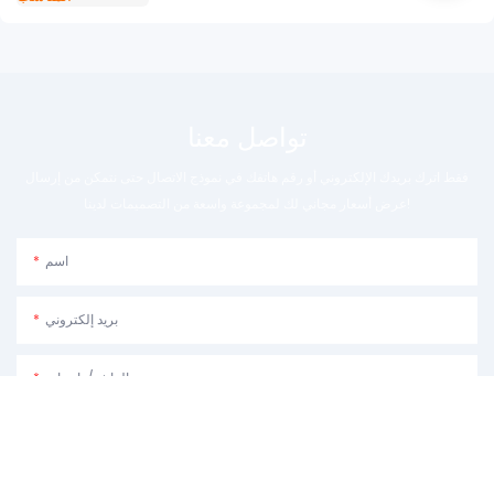
تواصل معنا
فقط اترك بريدك الإلكتروني أو رقم هاتفك في نموذج الاتصال حتى نتمكن من إرسال
عرض أسعار مجاني لك لمجموعة واسعة من التصميمات لدينا!
اسم
بريد إلكتروني
الهاتف/واتساب
غرض الاستخدام:يرجى وصف كيفية تخطيطك لاستخدام الجهاز.