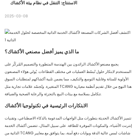
الاستنتاج: التنقل في نظام بيئة الأكشاك
2025-03-08
ما الذي يميز أفضل مصنعي الأكشاك؟
يجمع مصنعو الأكشاك الرائدون بين الهندسة المتطورة والتصميم المُركّز على
المستخدم لابتكار حلول تُبسّط العمليات في مختلف القطاعات. يُولي هؤلاء المصنعون
الأولوية للمتانة وقابلية التوسع والتكيف، مما يضمن تلبية أكشاكهم لمتطلبات السوق
المتغيرة. وتُجسّد علامات تجارية مثل TCANG هذا النهج من خلال تقديم أنظمة معيارية
تتكامل بسلاسة مع بيئات البيع بالتجزئة والرعاية الصحية والضيافة.
الابتكارات الرئيسية في تكنولوجيا الأكشاك
تتميز الأكشاك الحديثة بتطورات مثل الواجهات المدعومة بالذكاء الاصطناعي، وتقنيات
إنترنت الأشياء، والمكونات الموفرة للطاقة. على سبيل المثال، تتضمن أكشاك الخدمة
الذاتية من TCANG شاشات لمس عالية الدقة وبوابات دفع آمنة، بما يتوافق مع معايير