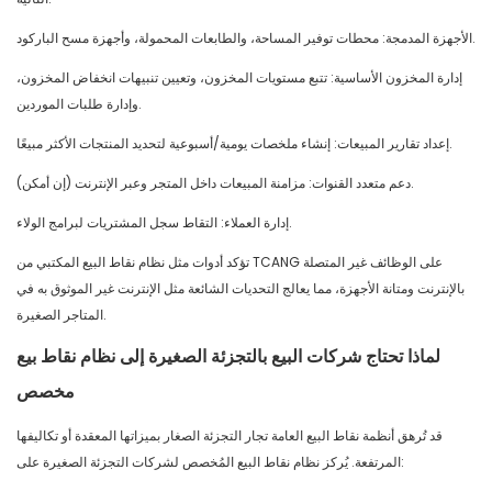
الأجهزة المدمجة: محطات توفير المساحة، والطابعات المحمولة، وأجهزة مسح الباركود.
إدارة المخزون الأساسية: تتبع مستويات المخزون، وتعيين تنبيهات انخفاض المخزون،
وإدارة طلبات الموردين.
إعداد تقارير المبيعات: إنشاء ملخصات يومية/أسبوعية لتحديد المنتجات الأكثر مبيعًا.
دعم متعدد القنوات: مزامنة المبيعات داخل المتجر وعبر الإنترنت (إن أمكن).
إدارة العملاء: التقاط سجل المشتريات لبرامج الولاء.
تؤكد أدوات مثل نظام نقاط البيع المكتبي من TCANG على الوظائف غير المتصلة
بالإنترنت ومتانة الأجهزة، مما يعالج التحديات الشائعة مثل الإنترنت غير الموثوق به في
المتاجر الصغيرة.
لماذا تحتاج شركات البيع بالتجزئة الصغيرة إلى نظام نقاط بيع
مخصص
قد تُرهق أنظمة نقاط البيع العامة تجار التجزئة الصغار بميزاتها المعقدة أو تكاليفها
المرتفعة. يُركز نظام نقاط البيع المُخصص لشركات التجزئة الصغيرة على: