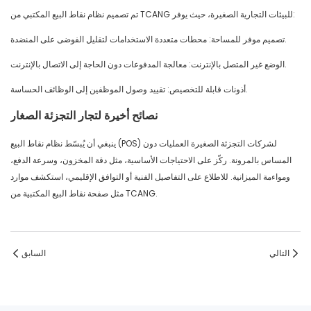
تم تصميم نظام نقاط البيع المكتبي من TCANG للبيئات التجارية الصغيرة، حيث يوفر:
تصميم موفر للمساحة: محطات متعددة الاستخدامات لتقليل الفوضى على المنضدة.
الوضع غير المتصل بالإنترنت: معالجة المدفوعات دون الحاجة إلى الاتصال بالإنترنت.
أذونات قابلة للتخصيص: تقييد وصول الموظفين إلى الوظائف الحساسة.
نصائح أخيرة لتجار التجزئة الصغار
ينبغي أن يُبسّط نظام نقاط البيع (POS) لشركات التجزئة الصغيرة العمليات دون
المساس بالمرونة. ركّز على الاحتياجات الأساسية، مثل دقة المخزون، وسرعة الدفع،
ومواءمة الميزانية. للاطلاع على التفاصيل الفنية أو التوافق الإقليمي، استكشف موارد
مثل صفحة نقاط البيع المكتبية من TCANG.
التالي
السابق