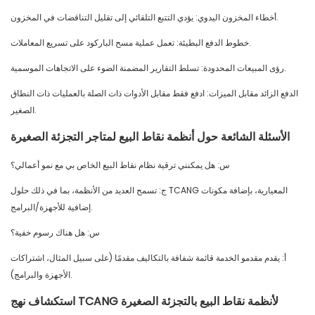
أخطاء المخزون اليدوي: يؤدي التتبع التلقائي إلى تقليل التناقضات في المخزون.
خطوط الدفع البطيئة: تعمل عملية مسح الباركود على تسريع المعاملات.
رؤى المبيعات المحدودة: تسلط التقارير المضمنة الضوء على الاتجاهات الموسمية.
الدفع الزائد مقابل الميزات: ادفع فقط مقابل الأدوات ذات الصلة بالعمليات ذات النطاق
الصغير.
الأسئلة الشائعة حول أنظمة نقاط البيع لمتاجر التجزئة الصغيرة
س: هل يمكنني ترقية نظام نقاط البيع الخاص بي مع نمو أعمالي؟
ج: تسمح العديد من الأنظمة، بما في ذلك حلول TCANG المعيارية، بإضافة مكونات
إضافية للأجهزة/البرامج.
س: هل هناك رسوم خفية؟
أ: يقدم مقدمو الخدمة قائمة شفافة بالتكاليف مقدمًا (على سبيل المثال، اشتراكات
الأجهزة والبرامج).
استكشاف نهج TCANG لأنظمة نقاط البيع بالتجزئة الصغيرة