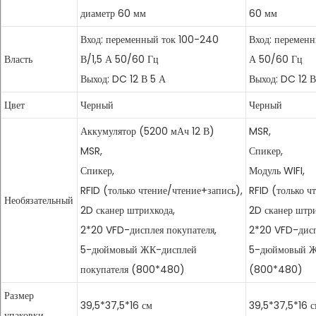
диаметр 60 мм
60 мм
Вход: переменный ток 100-240
Вход: перемен
Власть
В/1,5 А 50/60 Гц
А 50/60 Гц
Выход: DC 12 В 5 А
Выход: DC 12 В
Цвет
Черный
Черный
Аккумулятор (5200 мАч 12 В)
MSR,
MSR,
Спикер,
Спикер,
Модуль WIFI,
RFID (только чтение/чтение+запись),
RFID (только ч
Необязательный
2D сканер штрихкода,
2D сканер штри
2*20 VFD-дисплея покупателя,
2*20 VFD-дисп
5-дюймовый ЖК-дисплей
5-дюймовый Ж
покупателя (800*480)
(800*480)
Размер
39,5*37,5*16 см
39,5*37,5*16 
упаковки