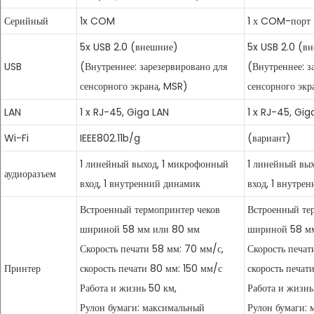
Серийный
1x COM
1 х COM-порт
5x USB 2.0 (внешние)
5x USB 2.0 (в
USB
(Внутреннее: зарезервировано для
(Внутреннее: з
сенсорного экрана, MSR)
сенсорного экр
LAN
1 x RJ-45, Giga LAN
1 x RJ-45, Gig
Wi-Fi
IEEE802.11b/g
(вариант)
1 линейный выход, 1 микрофонный
1 линейный вы
аудиоразъем
вход, 1 внутренний динамик
вход, 1 внутре
Встроенный термопринтер чеков
Встроенный те
шириной 58 мм или 80 мм
шириной 58 м
Скорость печати 58 мм: 70 мм/с,
Скорость печат
Принтер
скорость печати 80 мм: 150 мм/с
скорость печат
Работа и жизнь 50 км,
Работа и жизнь
Рулон бумаги: максимальный
Рулон бумаги: