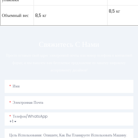
8,5 кг
Кассовые
Объемный вес
8,5 кг
розничной тор
Свяжитесь С Нами
Просто оставьте свой адрес электронной почты или номер телефона в контактной
форме, и мы вышлем вам бесплатное предложение по нашему широкому
ассортименту дизайнов!
Имя
Электронная Почта
Телефон/WhatsApp
+1
Цель Использования: Опишите, Как Вы Планируете Использовать Машину.