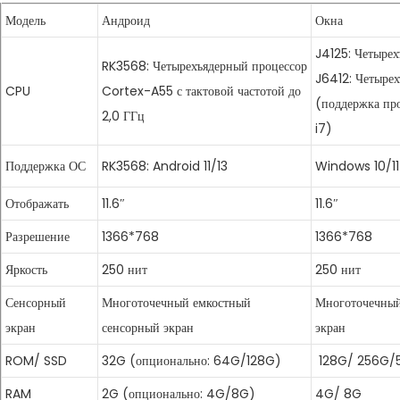
Модель
Андроид
Окна
J4125: Четырех
RK3568: Четырехъядерный процессор
J6412: Четыре
CPU
Cortex-A55 с тактовой частотой до
(поддержка про
2,0 ГГц
i7)
Поддержка ОС
RK3568: Android 11/13
Windows 10/11
Отображать
11.6″
11.6″
Разрешение
1366*768
1366*768
Яркость
250 нит
Кассовые аппараты
250 нит
Сенсорный
Многоточечный емкостный
Многоточечный
экран
сенсорный экран
экран
ROM/ SSD
32G (опционально: 64G/128G)
128G/ 256G/
RAM
2G (опционально: 4G/8G)
4G/ 8G