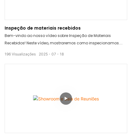
Inspeção de materiais recebidos
Bem-vindo ao nosso vídeo sobre Inspeção de Materiais
Recebidos! Neste vídeo, mostraremos como inspecionamos
meticulosamente todos os materiais recebidos para garantir
196
Visualizações
2025
07
18
que os mais altos padrões de qualidade sejam atendidos. De
inspeções visuais completas a medições detalhadas, nosso
processo garante produtos de alta qualidade para nossos
clientes. Fique ligado para ver como nos superamos para
entregar excelência em todos os aspectos da nossa produção.