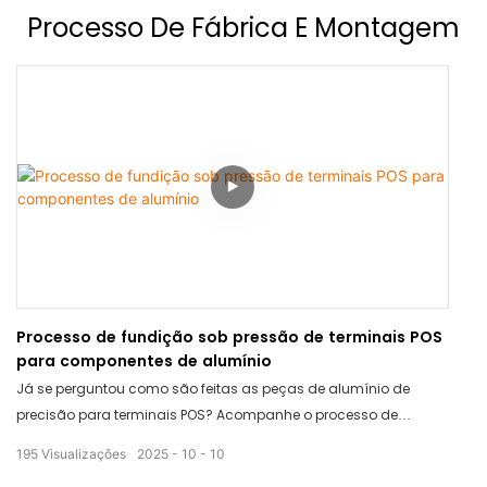
de reuniões até discussões aprofundadas sobre requisitos
Processo De Fábrica E Montagem
técnicos e testes de produto em primeira mão. Veja como
discutimos a integração perfeita entre software e hardware e por
que eles confiam nas máquinas de PDV profissionais de
alumínio da TCANG para sua plataforma. 📧 Procurando um
parceiro de hardware forte? Entre em contato conosco hoje
mesmo para discutir suas necessidades de integração!
Processo de fundição sob pressão de terminais POS
para componentes de alumínio
Já se perguntou como são feitas as peças de alumínio de
precisão para terminais POS? Acompanhe o processo de
fundição passo a passo.
195
Visualizações
2025
10
10