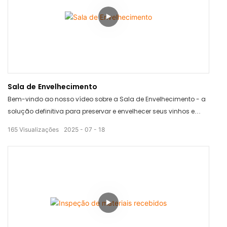
Sala de Envelhecimento
Bem-vindo ao nosso vídeo sobre a Sala de Envelhecimento - a
solução definitiva para preservar e envelhecer seus vinhos e
queijos favoritos. Com seu design elegante e tecnologia
165
Visualizações
2025
07
18
inovadora, a Sala de Envelhecimento permite controlar o
processo de envelhecimento para alcançar o perfil de sabor
perfeito sempre. Diga adeus aos vinhos e queijos estragados
com este produto revolucionário.