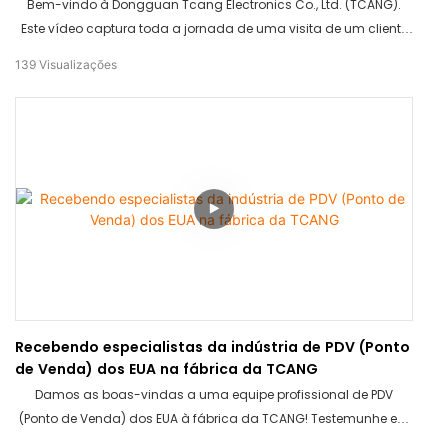
Bem-vindo à Dongguan Tcang Electronics Co., Ltd. (TCANG).
Este vídeo captura toda a jornada de uma visita de um cliente
— desde uma recepção calorosa e um tour pela fábrica até
139
Visualizações
discussões aprofundadas em reuniões. Veja como mantemos
altos padrões na fabricação de hardware para PDV (Ponto de
Venda) e construímos parcerias duradouras em todo o mundo.
Recebendo especialistas da indústria de PDV (Ponto
de Venda) dos EUA na fábrica da TCANG
Damos as boas-vindas a uma equipe profissional de PDV
(Ponto de Venda) dos EUA à fábrica da TCANG! Testemunhe em
primeira mão a avaliação detalhada que eles farão de nossas