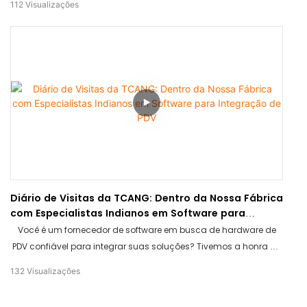
112
Visualizações
máquinas de PDV premium em alumínio e dos nossos totens de
autoatendimento com telas grandes em nosso showroom.
Uma visita fundamental para comprovar nossos padrões de
qualidade.
Diário de Visitas da TCANG: Dentro da Nossa Fábrica
com Especialistas Indianos em Software para
Integração de PDV
Você é um fornecedor de software em busca de hardware de
PDV confiável para integrar suas soluções? Tivemos a honra de
receber uma equipe de desenvolvedores de software
132
Visualizações
especialistas da Índia na fábrica da TCANG. Este vlog cobre
toda a jornada deles — desde a recepção inicial em nossa sala