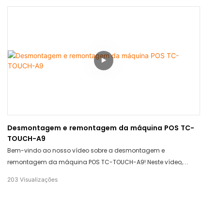
qualquer ambiente. Fique ligado para ver como ele pode elevar
o seu espaço!
Desmontagem e remontagem da máquina POS TC-
TOUCH-A9
Bem-vindo ao nosso vídeo sobre a desmontagem e
remontagem da máquina POS TC-TOUCH-A9! Neste vídeo,
mostraremos o funcionamento interno desta máquina POS de
203
Visualizações
última geração e como remontá-la. Dê uma olhada nos
componentes de alta qualidade e no design inovador da TC-
TOUCH-A9, que a destacam da concorrência.