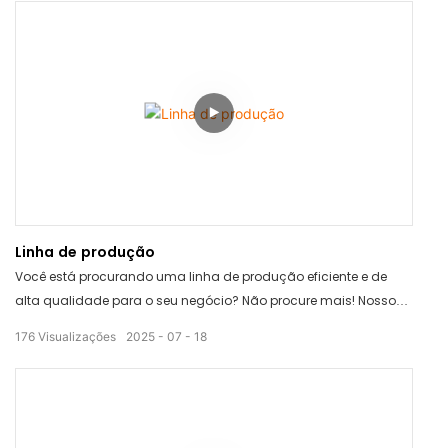
Linha de produção
Você está procurando uma linha de produção eficiente e de
alta qualidade para o seu negócio? Não procure mais! Nosso
vídeo "Linha de produção" apresenta equipamentos de última
176
Visualizações
2025
07
18
geração projetados para otimizar seu processo de fabricação e
aumentar a produtividade. Assista agora para ver como
nossas soluções inovadoras podem levar sua produção ao
próximo nível!