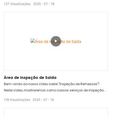
de produtos que ajudarão você a embalar seus itens com
137
Visualizações
2025
07
18
eficiência e eficácia. Assista enquanto demonstramos como
nossa sala de embalagem pode otimizar seu processo de
embalagem e economizar tempo e dinheiro. Não perca esta
solução revolucionária para suas necessidades de
embalagem!
Área de Inspeção de Saída
Bem-vindo ao nosso vídeo sobre "Inspeção de Remessas"!
Neste vídeo, mostraremos como nossos serviços de inspeção
de produtos podem garantir a qualidade e a segurança das
118
Visualizações
2025
07
18
suas remessas. Com nossos relatórios de inspeção detalhados,
você pode ficar tranquilo sabendo que seus produtos atendem
aos seus padrões. Assista agora para ver como podemos