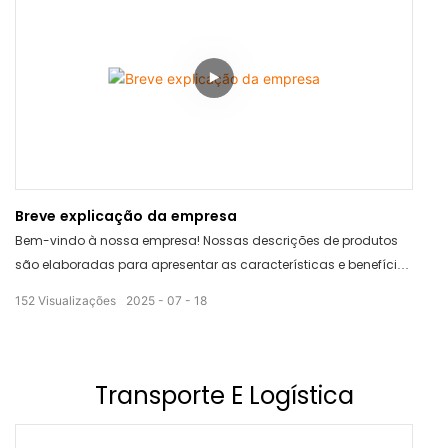
ajudar você a garantir que suas remessas sejam de primeira
qualidade!
Breve explicação da empresa
Bem-vindo à nossa empresa! Nossas descrições de produtos
são elaboradas para apresentar as características e benefícios
dos nossos produtos de forma clara e concisa. Com
152
Visualizações
2025
07
18
informações detalhadas e visuais cativantes, você encontra
facilmente todas as informações necessárias para tomar uma
decisão de compra informada. Deixe-nos ajudá-lo a fazer a
escolha certa para as suas necessidades.
Transporte
E Logística