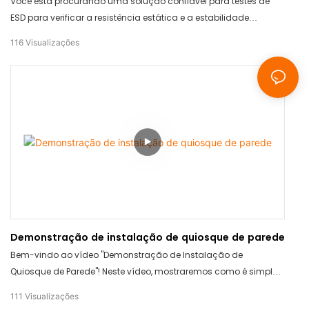
Você está procurando uma solução confiável para testes de
ESD para verificar a resistência estática e a estabilidade
operacional? A solução ideal é o TC-TOUCH-A9S. Com
116
Visualizações
tecnologia avançada e medições precisas, este produto
garante resultados precisos sempre. Diga adeus aos métodos
de teste não confiáveis ​​e invista no TC-TOUCH-A9S para sua
tranquilidade.
Demonstração de instalação de quiosque de parede
Bem-vindo ao vídeo "Demonstração de Instalação de
Quiosque de Parede"! Neste vídeo, mostraremos como é simples
e fácil instalar nosso quiosque de parede. Nosso quiosque é
111
Visualizações
elegante, durável e projetado para se integrar perfeitamente a