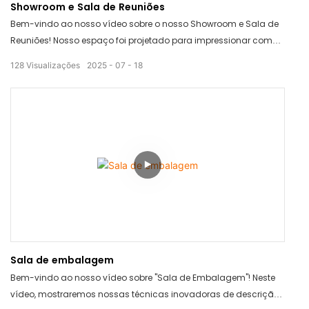
Showroom e Sala de Reuniões
Bem-vindo ao nosso vídeo sobre o nosso Showroom e Sala de
Reuniões! Nosso espaço foi projetado para impressionar com
interiores modernos e elegantes, perfeitos para exibir seus
128
Visualizações
2025
07
18
produtos. Com tecnologia de ponta e amplo espaço para
sentar, é o cenário ideal para reuniões e apresentações de
sucesso. Agende sua visita hoje mesmo e eleve a imagem da
sua empresa!
Sala de embalagem
Bem-vindo ao nosso vídeo sobre "Sala de Embalagem"! Neste
vídeo, mostraremos nossas técnicas inovadoras de descrição