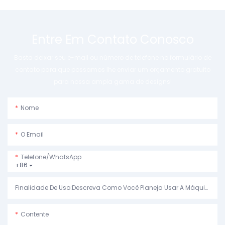
impressora térmica de recibos pos
Entre Em Contato Conosco
Basta deixar seu e-mail ou número de telefone no formulário de
contato para que possamos lhe enviar um orçamento gratuito
para nossa ampla gama de designs!
Nome
O Email
Telefone/WhatsApp
+86
Finalidade De Uso:Descreva Como Você Planeja Usar A Máquina.
Contente