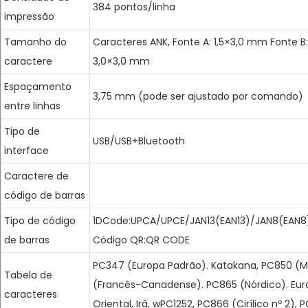
384 pontos/linha
impressão
Tamanho do
Caracteres ANK, Fonte A: 1,5×3,0 mm Fonte B: 
caractere
3,0×3,0 mm
Espaçamento
3,75 mm (pode ser ajustado por comando)
entre linhas
Tipo de
USB/USB+Bluetooth
interface
Caractere de
código de barras
Tipo de código
1DCode:UPCA/UPCE/JAN13(EAN13)/JAN8(EA
de barras
Código QR:QR CODE
PC347 (Europa Padrão). Katakana, PC850 (Mu
Tabela de
(Francês-Canadense). PC865 (Nórdico). Euro
caracteres
Oriental, Irã, wPC1252, PC866 (Cirílico nº 2), 