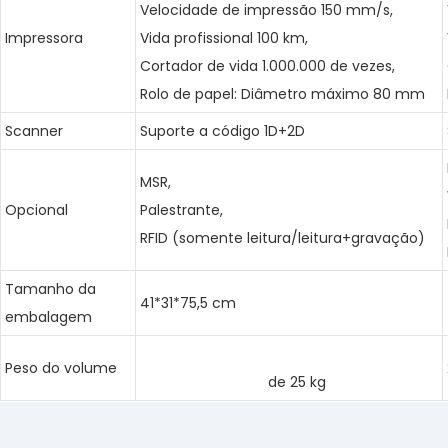
Velocidade de impressão 150 mm/s,
Impressora
Vida profissional 100 km,
Cortador de vida 1.000.000 de vezes,
Rolo de papel: Diâmetro máximo 80 mm
Scanner
Suporte a código 1D+2D
MSR,
Opcional
Palestrante,
RFID (somente leitura/leitura+gravação)
Tamanho da
41*31*75,5 cm
embalagem
Quiosque de autoatendimento com tela
Peso do volume
sensível ao toque
de 25 kg