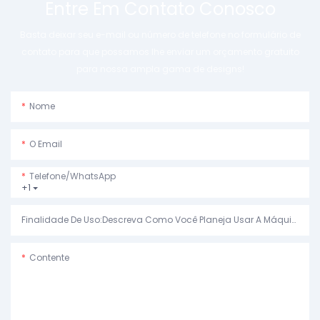
Entre Em Contato Conosco
Basta deixar seu e-mail ou número de telefone no formulário de
contato para que possamos lhe enviar um orçamento gratuito
para nossa ampla gama de designs!
Nome
O Email
Telefone/WhatsApp
+1
Finalidade De Uso:Descreva Como Você Planeja Usar A Máquina.
Contente