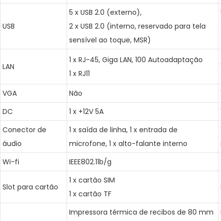
5 x USB 2.0 (externo),
USB
2 x USB 2.0 (interno, reservado para tela
sensível ao toque, MSR)
1 x RJ-45, Giga LAN, 100 Autoadaptação
LAN
1 x RJ11
VGA
Não
DC
1 x +12V 5A
Conector de
1 x saída de linha, 1 x entrada de
áudio
microfone, 1 x alto-falante interno
Wi-fi
IEEE802.11b/g
1 x cartão SIM
Slot para cartão
1 x cartão TF
Impressora térmica de recibos de 80 mm