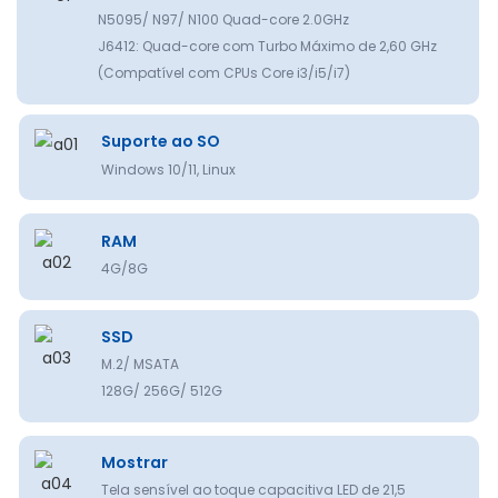
N5095/ N97/ N100 Quad-core 2.0GHz
J6412: Quad-core com Turbo Máximo de 2,60 GHz
(Compatível com CPUs Core i3/i5/i7)
Suporte ao SO
Windows 10/11, Linux
RAM
4G/8G
SSD
M.2/ MSATA
128G/ 256G/ 512G
Mostrar
Tela sensível ao toque capacitiva LED de 21,5