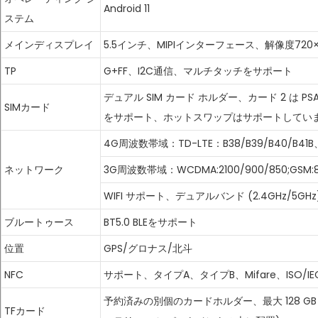
Android 11
ステム
メインディスプレイ
5.5インチ、MIPIインターフェース、解像度720×1
TP
G+FF、I2C通信、マルチタッチをサポート
デュアル SIM カード ホルダー、カード 2 は P
SIMカード
をサポート、ホットスワップはサポートしてい
4G周波数帯域：TD-LTE：B38/B39/B40/B41B、F
ネットワーク
3G周波数帯域：WCDMA:2100/900/850;GSM:850
WIFI サポート、デュアルバンド (2.4GHz/5GHz)、Wi
ブルートゥース
BT5.0 BLEをサポート
位置
GPS/グロナス/北斗
NFC
サポート、タイプA、タイプB、Mifare、ISO/IEC 1
予約済みの別個のカードホルダー、最大 128 G
TFカード