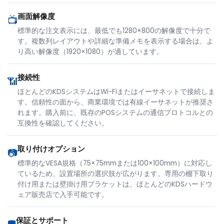
画面解像度
📺
標準的な注文表示には、最低でも1280×800の解像度で十分で
す。複数列レイアウトや詳細な準備メモを表示する場合は、よ
り高い解像度（1920×1080）が適しています。
接続性
📶
ほとんどのKDSシステムはWi-Fiまたはイーサネットで接続しま
す。信頼性の面から、商業環境では有線イーサネットが推奨さ
れます。購入前に、既存のPOSシステムの通信プロトコルとの
互換性を確認してください。
取り付けオプション
📷
標準的なVESA規格（75×75mmまたは100×100mm）に対応し
ているため、設置場所の選択肢が広がります。専用の棚下取り
付け用または壁掛け用ブラケットは、ほとんどのKDSハードウ
ェア販売店で入手可能です。
保証とサポート