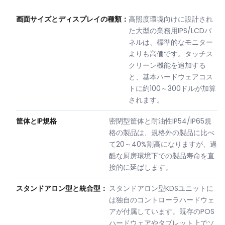
画面サイズとディスプレイの種類：
高照度環境向けに設計され
た大型の業務用IPS/LCDパ
ネルは、標準的なモニター
よりも高価です。タッチス
クリーン機能を追加する
と、基本ハードウェアコス
トに約100～300ドルが加算
されます。
筐体とIP規格
密閉型筐体と耐油性IP54/IP65規
格の製品は、規格外の製品に比べ
て20～40%割高になりますが、過
酷な厨房環境下での製品寿命を直
接的に延ばします。
スタンドアロン型と統合型：
スタンドアロン型KDSユニットに
は独自のコントローラハードウェ
アが付属しています。既存のPOS
ハードウェアやタブレット上でソ