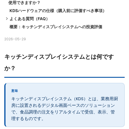
使用できますか？
📄紙チケットの強み
KDSハードウェアの仕様（購入前に評価すべき事項）
よくある質問（FAQ）
概要：キッチンディスプレイシステムへの投資評価
1. 小規模レストランにKDS（キッチンディスペンサー）を設
置する場合の平均総費用はいくらですか？
2026-05-29
2. 一般的な家庭用iPadやAndroidタブレットをキッチンディ
スプレイとして使用できますか？
キッチンディスプレイシステムとは何です
3. KDSは紙のチケットと比べて、どのように継続的な運用コ
か？
ストを削減するのでしょうか？
4. 業務用キッチンモニターを選ぶ際に注目すべき重要なハー
ドウェア仕様は何ですか？
意味
キッチンディスプレイシステム（KDS）とは、業務用厨
房に設置されるデジタル画面ベースのソリューション
で、食品調理の注文をリアルタイムで受信、表示、管
理するものです。