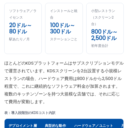
ソフトウェア／ラ
インストールと統
小型レストラン
イセンス
合
（スクリーン2
20ドル～
100ドル～
台）
80ドル
300ドル
800ドル～
2,500ドル
駅あたり／月
ステーションごと
初年度合計
ほとんどのKDSプラットフォームはサブスクリプションモデル
で運営されています。KDSスクリーンを2台設置する小規模レ
ストランの場合、ハードウェア費用は800ドルから2,500ドル
程度で、これに継続的なソフトウェア料金が加算されます。
複数のキッチンゾーンを持つ大規模な店舗では、それに応じ
て費用が変動します。
表：導入段階別のKDSコスト内訳
デプロイメント層
典型的な動作
ハードウェア／ユニット
月次