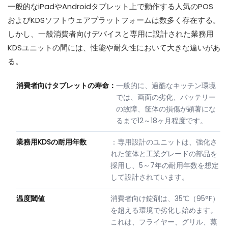
一般的なiPadやAndroidタブレット上で動作する人気のPOS
およびKDSソフトウェアプラットフォームは数多く存在する。
しかし、一般消費者向けデバイスと専用に設計された業務用
KDSユニットの間には、性能や耐久性において大きな違いがあ
る。
消費者向けタブレットの寿命：
一般的に、過酷なキッチン環境
では、画面の劣化、バッテリー
の故障、筐体の損傷が顕著にな
るまで12～18ヶ月程度です。
業務用KDSの耐用年数
：専用設計のユニットは、強化さ
れた筐体と工業グレードの部品を
採用し、5～7年の耐用年数を想定
して設計されています。
温度閾値
消費者向け錠剤は、35℃（95°F）
を超える環境で劣化し始めます。
これは、フライヤー、グリル、蒸