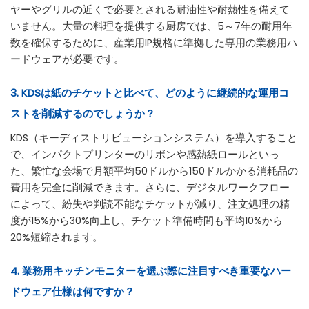
ヤーやグリルの近くで必要とされる耐油性や耐熱性を備えて
いません。大量の料理を提供する厨房では、5～7年の耐用年
数を確保するために、産業用IP規格に準拠した専用の業務用ハ
ードウェアが必要です。
3. KDSは紙のチケットと比べて、どのように継続的な運用コ
ストを削減するのでしょうか？
KDS（キーディストリビューションシステム）を導入すること
で、インパクトプリンターのリボンや感熱紙ロールといっ
た、繁忙な会場で月額平均50ドルから150ドルかかる消耗品の
費用を完全に削減できます。さらに、デジタルワークフロー
によって、紛失や判読不能なチケットが減り、注文処理の精
度が15%から30%向上し、チケット準備時間も平均10%から
20%短縮されます。
4. 業務用キッチンモニターを選ぶ際に注目すべき重要なハー
ドウェア仕様は何ですか？