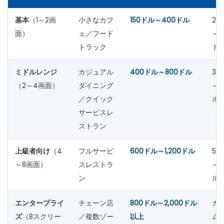
基本
（1～2画
小さなカフ
150ドル～400ドル
20
面）
ェ／フード
～4
トラック
ド
ミドルレンジ
カジュアル
400ドル～800ドル
30
（2～4画面）
ダイニング
～6
／クイック
ル
サービスレ
ストラン
上級者向け
（4
フルサービ
600ドル～1,200ドル
50
～8画面）
スレストラ
～8
ン
ル
エンタープライ
チェーン店
800ドル～2,000ドル
カ
ズ
（8スクリー
／複数ゾー
以上
ム