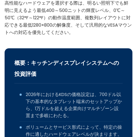
高性能なハードウェアを選択する際は、明るい照明下でも鮮
明に見えるよう最低400～500ニットの輝度レベル、0℃～
50℃（32°F～122°F）の動作温度範囲、複数列レイアウトに対
応できる最低1280×800の解像度、そして汎用的なVESAマウン
トへの対応を優先してください。
概要：キッチンディスプレイシステムへの
投資評価
2026年におけるKDSの価格設定は、700ドル以
下の基本的なタブレット端末のセットアップか
ら、1万ドルを超える企業向けマルチゾーン設
置まで多岐にわたる。
ボリュームとサービス形式によって、特定の操
作に適したハードウェアレベルが決まります。