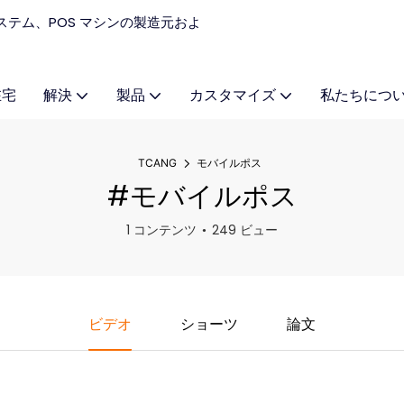
 システム、POS マシンの製造元およ
在宅
解決
製品
カスタマイズ
私たちにつ
TCANG
モバイルポス
#モバイルポス
1 コンテンツ
249 ビュー
ビデオ
ショーツ
論文