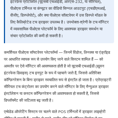
इंटरफ़ेस प्रोटोकॉल (यूएसबी एचआईडी, आरएस-232, या सीरियल),
पीओएस टर्मिनल या कंप्यूटर का वीडियो सिग्नल आउटपुट (एचडीएमआई,
वीजीए, डिस्प्लेपोर्ट), और क्या पीओएस सॉफ़्टवेयर में उस डिस्प्ले मॉडल के
लिए कैलिब्रेटेड टच ड्राइवर उपलब्ध है। उपभोक्ता-श्रेणी के टच मॉनिटर
में व्यावसायिक पीओएस प्लेटफॉर्म के लिए आवश्यक ड्राइवर समर्थन या
संचार प्रोटोकॉल की कमी हो सकती है।
कमर्शियल पीओएस सॉफ्टवेयर प्लेटफॉर्म्स — जिनमें विंडोज, लिनक्स या एंड्रॉइड
पर आधारित व्यापक रूप से उपयोग किए जाने वाले सिस्टम शामिल हैं — को
आमतौर पर ऐसे मॉनिटर की आवश्यकता होती है जो यूएसबी एचआईडी (ह्यूमन
इंटरफेस डिवाइस) टच इनपुट के रूप में पहचाने जाते हैं, जिससे अतिरिक्त
कॉन्फ़िगरेशन के बिना ड्राइवर स्वचालित रूप से इंस्टॉल हो जाता है। प्रोप्राइटरी
सीरियल टच कंट्रोलर का उपयोग करने वाले मॉनिटर के लिए मैन्युअल ड्राइवर
इंस्टॉलेशन या कस्टम कॉन्फ़िगरेशन की आवश्यकता हो सकती है, जिससे
डिप्लॉयमेंट की जटिलता बढ़ जाती है।
एम्बेडेड ऑपरेटिंग सिस्टम पर चलने वाले POS टर्मिनलों में ड्राइवर लाइब्रेरी