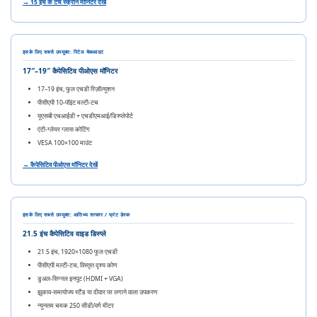
→ 15 इंच के टच स्क्रीन मॉनिटर देखें
इसके लिए सबसे उपयुक्त: रिटेल चेकआउट
17″–19″ कैपेसिटिव पीओएस मॉनिटर
17–19 इंच, फुल एचडी रिज़ॉल्यूशन
पीसीएपी 10-पॉइंट मल्टी-टच
यूएसबी एचआईडी + एचडीएमआई/डिस्प्लेपोर्ट
एंटी-ग्लेयर ग्लास कोटिंग
VESA 100×100 माउंट
→ कैपेसिटिव पीओएस मॉनिटर देखें
इसके लिए सबसे उपयुक्त: आतिथ्य सत्कार / फ्रंट डेस्क
21.5 इंच कैपेसिटिव वाइड डिस्प्ले
21.5 इंच, 1920×1080 फुल एचडी
पीसीएपी मल्टी-टच, विस्तृत दृश्य कोण
डुअल-सिग्नल इनपुट (HDMI + VGA)
झुकाव-समायोज्य स्टैंड या दीवार पर लगाने वाला उपकरण
न्यूनतम चमक 250 सीडी/वर्ग मीटर