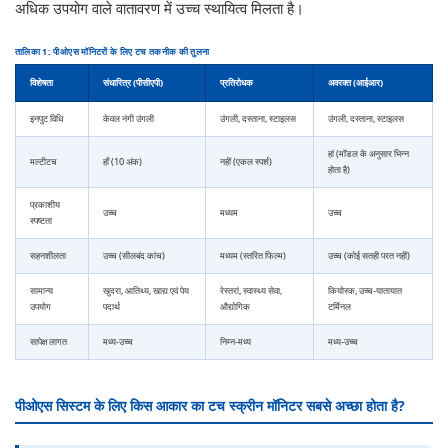
अधिक उपयोग वाले वातावरण में उच्च स्थायित्व मिलता है।
तालिका 1: पीओएस मॉनिटरों के लिए टच तकनीक की तुलना
विशेषता
संधारित्र (पीसीएपी)
प्रतिरोधक
अवरक्त (आईआर)
इनपुट विधि
केवल नंगी उंगली
उंगली, दस्ताना, स्टाइलस
उंगली, दस्ताना, स्टाइलस
हां (मॉडल के अनुसार भिन्न
मल्टीटच
हाँ (10 अंक)
नहीं (एकल स्पर्श)
होता है)
प्रकाशीय
उच्च
मध्यम
उच्च
स्पष्टता
सहनशीलता
उच्च (सीलबंद कांच)
मध्यम (स्तरित फिल्म)
उच्च (कोई सतही परत नहीं)
सामान्य
खुदरा, आतिथ्य, खाद्य एवं पेय
रेस्तरां, स्वास्थ्य सेवा,
कियोस्क, उच्च-यातायात
उपयोग
पदार्थ
औद्योगिक
टर्मिनल
सापेक्ष लागत
मध्य-उच्च
निम्न-मध्य
मध्य-उच्च
पीओएस सिस्टम के लिए किस आकार का टच स्क्रीन मॉनिटर सबसे अच्छा होता है?