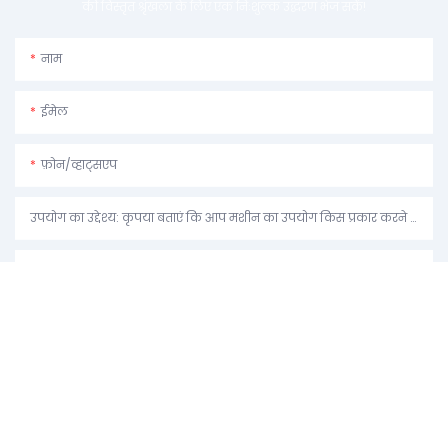
की विस्तृत श्रृंखला के लिए एक निःशुल्क उद्धरण भेज सकें!
नाम
ईमेल
फ़ोन/व्हाट्सएप
उपयोग का उद्देश्य: कृपया बताएं कि आप मशीन का उपयोग किस प्रकार करने की योजना बना रहे हैं।
सामग्री
अब पूछताछ भेजें