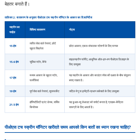
बेहतर बनाते हैं।
तालिका 2: वातावरण के अनुसार पीओएस टच स्क्रीन मॉनिटर के आकार का दिशानिर्देश
स्क्रीन का
विशिष्ट वातावरण
नोट्स
साईज़
त्वरित सेवा वाले रेस्तरां, छोटे
15 इंच
छोटा आकार; एकल-संचालक स्टेशनों के लिए मानक
खुदरा विक्रेता
वाइडस्क्रीन फॉर्मेट; आधुनिक ऑल-इन-वन पीओएस डिज़ाइन के
15.6 इंच
सुविधा स्टोर, कैफे
लिए उपयुक्त
मध्यम आकार के खुदरा स्टोर,
यह स्क्रीन के आकार और काउंटर स्पेस की दक्षता के बीच संतुलन
17 इंच
फार्मेसियां
बनाए रखता है।
19 इंच
पूर्ण सेवा वाले रेस्तरां, सुपरमार्केट
जटिल मेनू या इन्वेंट्री-प्रधान वर्कफ़्लो के लिए उपयुक्त
हॉस्पिटैलिटी फ्रंट डेस्क, सर्विस
यह डुअल-व्यू लेआउट को सपोर्ट करता है; ग्राहक-केंद्रित
21.5 इंच
कियोस्क
सामग्री के लिए आदर्श है।
पीओएस टच स्क्रीन मॉनिटर खरीदते समय आपको किन बातों का ध्यान रखना चाहिए?