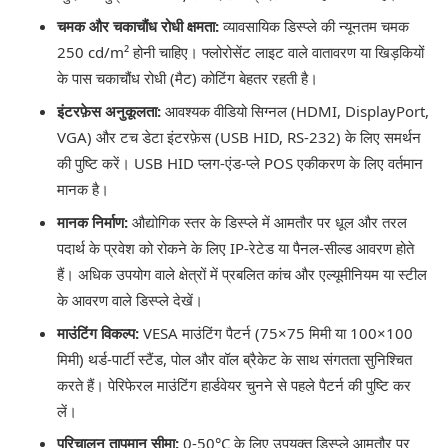
चमक और चकाचौंध रोधी क्षमता:
व्यावसायिक डिस्प्ले की न्यूनतम चमक
250 cd/m² होनी चाहिए। फ्लोरोसेंट लाइट वाले वातावरण या खिड़कियों
के पास चकाचौंध रोधी (मैट) कोटिंग बेहतर रहती है।
इंटरफ़ेस अनुकूलता:
आवश्यक वीडियो सिग्नल (HDMI, DisplayPort,
VGA) और टच डेटा इंटरफ़ेस (USB HID, RS-232) के लिए समर्थन
की पुष्टि करें। USB HID प्लग-एंड-प्ले POS एकीकरण के लिए वर्तमान
मानक है।
मानक निर्माण:
औद्योगिक स्तर के डिस्प्ले में आमतौर पर धूल और तरल
पदार्थ के प्रवेश को रोकने के लिए IP-रेटेड या पैनल-सील्ड आवरण होते
हैं। अधिक उपयोग वाले क्षेत्रों में प्रबलित कांच और एल्यूमीनियम या स्टील
के आवरण वाले डिस्प्ले देखें।
माउंटिंग विकल्प:
VESA माउंटिंग पैटर्न (75×75 मिमी या 100×100
मिमी) थर्ड-पार्टी स्टैंड, पोल और वॉल ब्रैकेट के साथ संगतता सुनिश्चित
करते हैं। पेरिफेरल माउंटिंग हार्डवेयर चुनने से पहले पैटर्न की पुष्टि कर
लें।
परिचालन तापमान सीमा:
0-50°C के लिए उपयुक्त डिस्प्ले आमतौर पर