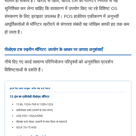
सीमित हो सकती हैं। खरीद से पहले, खरीद टीम को मॉनिटर निर्माता से यह
सुनिश्चित कर लेना चाहिए कि वातावरण में उपयोग किए जा रहे विशिष्ट OS
संस्करण के लिए ड्राइवर उपलब्ध हैं। POS हार्डवेयर एकीकरण में अनुभवी
आपूर्तिकर्ताओं से मॉनिटर खरीदने से संगतता संबंधी यह जोखिम काफी हद तक कम
हो जाता है।
पीओएस टच स्क्रीन मॉनिटर: उपयोग के आधार पर उत्पाद अनुशंसाएँ
नीचे दिए गए कार्ड सामान्य परिनियोजन परिदृश्यों को अनुशंसित प्रदर्शन
विशिष्टताओं से दर्शाते हैं।
इसके लिए सबसे उपयुक्त: त्वरित सेवा वाले रेस्तरां
15 इंच का प्रतिरोधी पीओएस मॉनिटर
15 इंच, 1024×768 या 1280×1024
प्रतिरोधक स्पर्श (दस्ताने के साथ संगत)
USB HID + VGA/HDMI
सीलबंद फ्रंट बेज़ल, आसानी से साफ किया जा सकता है
VESA 75×75 माउंट