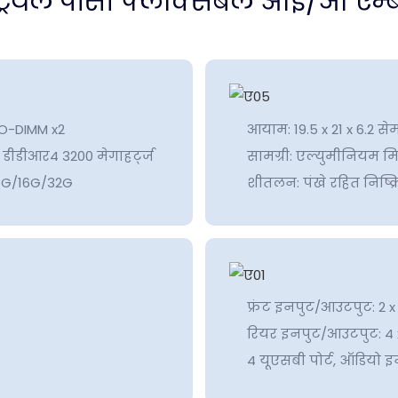
SO-DIMM x2
आयाम: 19.5 x 21 x 6.2 से
 डीडीआर4 3200 मेगाहर्ट्ज
सामग्री: एल्युमीनियम मिश
 8G/16G/32G
शीतलन: पंखे रहित निष्
फ्रंट इनपुट/आउटपुट: 2 
रियर इनपुट/आउटपुट: 4 x
4 यूएसबी पोर्ट, ऑडियो इ