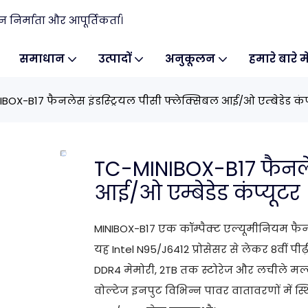
िर्माता और आपूर्तिकर्ता।
समाधान
उत्पादों
अनुकूलन
हमारे बारे मे
BOX-B17 फैनलेस इंडस्ट्रियल पीसी फ्लेक्सिबल आई/ओ एम्बेडेड कंप
TC-MINIBOX-B17 फैनलेस
आई/ओ एम्बेडेड कंप्यूटर
MINIBOX-B17 एक कॉम्पैक्ट एल्यूमीनियम फैनल
यह Intel N95/J6412 प्रोसेसर से लेकर 8वीं पीढ
DDR4 मेमोरी, 2TB तक स्टोरेज और लचीले मल्
वोल्टेज इनपुट विभिन्न पावर वातावरणों में स्