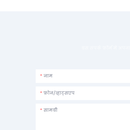
बस संपर्क फ़ॉर्म में अप
नाम
फ़ोन/व्हाट्सएप
सामग्री