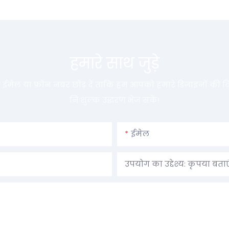
हमारे साथ जुड़े
ना ईमेल या फ़ोन नंबर छोड़ दें ताकि हम आपको हमारे डिज़ाइनों की वि
निःशुल्क उद्धरण भेज सकें!
ईमेल