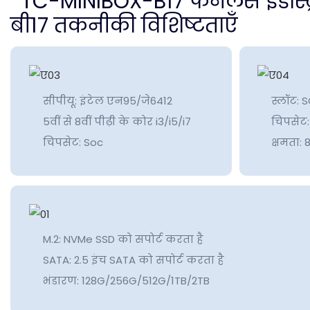
बी17 तकनीकी विशिष्टताएँ
सीपीयू: इंटेल एन95/जे6412
स्लॉट: 
5वीं से 8वीं पीढ़ी के कोर i3/i5/i7
चिपसेट:
चिपसेट: Soc
क्षमता:
M.2: NVMe SSD को सपोर्ट करता है
SATA: 2.5 इंच SATA को सपोर्ट करता है
भंडारण: 128G/256G/512G/1TB/2TB