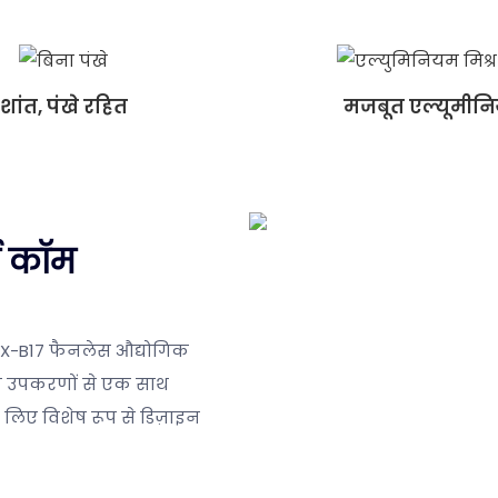
शांत, पंखे रहित
मजबूत एल्यूमीन
ट कॉम
OX-B17 फैनलेस औद्योगिक
गिक उपकरणों से एक साथ
िए विशेष रूप से डिज़ाइन