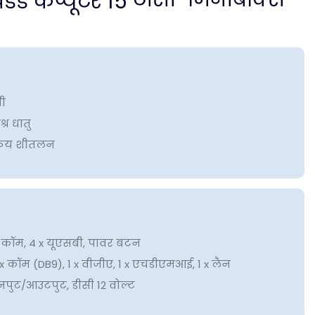
मी
्र धातु
क्रिय शीतलन
x कॉम, 4 x यूएसबी, पावर बटन
 कॉम (DB9), 1 x वीजीए, 1 x एचडीएमआई, 1 x लैन
नपुट/आउटपुट, डीसी 12 वोल्ट