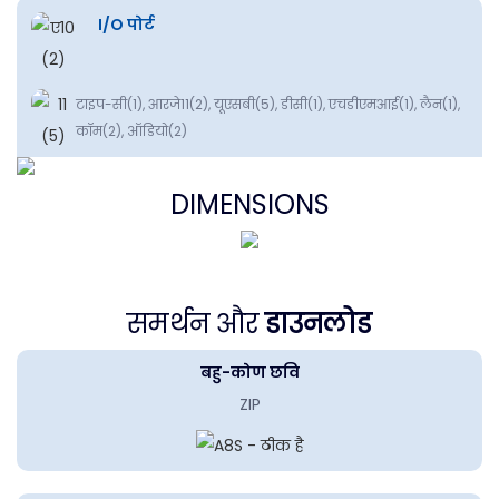
I/O पोर्ट
टाइप-सी(1), आरजे11(2), यूएसबी(5), डीसी(1), एचडीएमआई(1), लैन(1),
कॉम(2), ऑडियो(2)
DIMENSIONS
समर्थन और
डाउनलोड
बहु-कोण छवि
ZIP