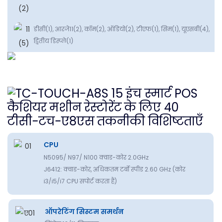
डीसी(1), आरजे11(2), कॉम(2), ऑडियो(2), टीएफ(1), सिम(1), यूएसबी(4),
द्वितीय डिस्प्ले(1)
टीसी-टच-ए8एस तकनीकी विशिष्टताएँ
CPU
N5095/ N97/ N100 क्वाड-कोर 2.0GHz
J6412: क्वाड-कोर, अधिकतम टर्बो स्पीड 2.60 GHz (कोर
i3/i5/i7 CPU सपोर्ट करता है)
ऑपरेटिंग सिस्टम समर्थन