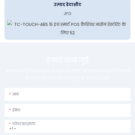
उत्पाद डेटाशीट
JPG
हमारे साथ जुड़े
बस संपर्क फ़ॉर्म में अपना ईमेल या फ़ोन नंबर छोड़ दें ताकि हम आपको हमारे डिज़ाइनों
की विस्तृत श्रृंखला के लिए एक निःशुल्क उद्धरण भेज सकें!
नाम
ईमेल
फ़ोन/व्हाट्सएप
+1