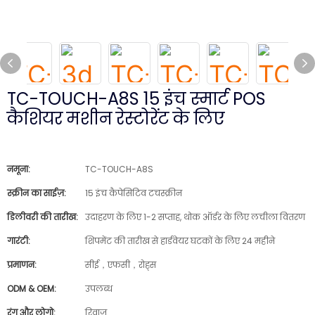
TC-TOUCH-A8S 15 इंच स्मार्ट POS
कैशियर मशीन रेस्टोरेंट के लिए
नमूना:
TC-TOUCH-A8S
स्क्रीन का साईज़:
15 इंच कैपेसिटिव टचस्क्रीन
डिलीवरी की तारीख:
उदाहरण के लिए 1-2 सप्ताह, थोक ऑर्डर के लिए लचीला वितरण
गारंटी:
शिपमेंट की तारीख से हार्डवेयर घटकों के लिए 24 महीने
प्रमाणन:
सीई，एफसी，रोह्स
ODM & OEM:
उपलब्ध
रंग और लोगो:
रिवाज़