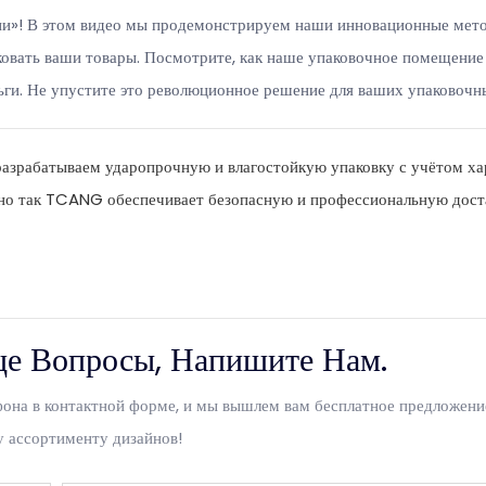
ии»! В этом видео мы продемонстрируем наши инновационные мет
ковать ваши товары. Посмотрите, как наше упаковочное помещени
ьги. Не упустите это революционное решение для ваших упаковочны
разрабатываем ударопрочную и влагостойкую упаковку с учётом ха
нно так TCANG обеспечивает безопасную и профессиональную доста
ще Вопросы, Напишите Нам.
ефона в контактной форме, и мы вышлем вам бесплатное предложен
 ассортименту дизайнов!