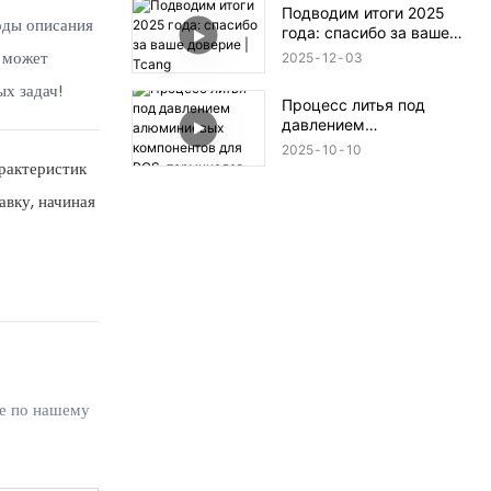
Подводим итоги 2025
оды описания
года: спасибо за ваше
доверие | Tcang
е может
2025
12
03
х задач!
Процесс литья под
давлением
алюминиевых
2025
10
10
компонентов для POS-
рактеристик
терминалов
вку, начиная
ие по нашему