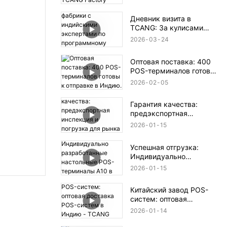
Дневник визита в
TCANG: За кулисами
нашей фабрики с
2026
03
24
индийскими экспертами
по программному
Оптовая поставка: 400
обеспечению для
POS-терминалов готовы
интеграции POS-систем.
к отправке в Индию.
2026
02
05
Гарантия качества:
предэкспортная
инспекция и погрузка
2026
01
15
для рынка Бразилии.
Успешная отгрузка:
Индивидуально
разработанные
2026
01
15
настольные POS-
терминалы A10 в
Китайский завод POS-
Саудовскую Аравию.
систем: оптовая
доставка POS-систем в
2026
01
14
Индию - TCANG
Technology