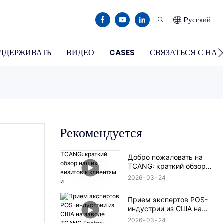
Pусский
ДДЕРЖИВАТЬ
ВИДЕО
CASES
СВЯЗАТЬСЯ С НА
Рекомендуется
Добро пожаловать на
TCANG: краткий обзор
наших визитов к
2026
03
24
клиентам и
производственных
Прием экспертов POS-
достижений.
индустрии из США на
заводе TCANG Factory
2026
03
24