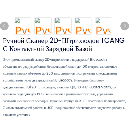
Ручной Сканер 2D-Штрихкодов TCANG
С Контактной Зарядной Базой
Этот промышленный сканер 2D-штрихкодов с поддержкой Bluetooth
обеспечивает радиус действия беспроводной связи до 100 метров, автономное
хранение данных объемом до 200 тыс. символов и сопряжение с несколькими
устройствами через двухрежимный Bluetooth. Благодаря быстрому
декодированию 1D/2D-штрихкодов, включая QR, PDF417 и Data Matrix, он
идеально подходит для POS-терминалов в розничной торговле, управления
запасами и складских операций. Прочный корпус из АБС-пластика и поликарбоната,
7 часов автономной работы и USB-подключение обеспечивают надежную работу в
сложных условиях.