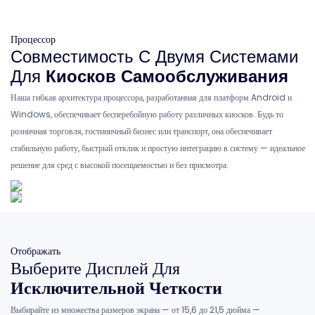
Процессор
Совместимость С Двумя Системами
Для
Киосков Самообслуживания
Наша гибкая архитектура процессора, разработанная для платформ Android и
Windows, обеспечивает бесперебойную работу различных киосков. Будь то
розничная торговля, гостиничный бизнес или транспорт, она обеспечивает
стабильную работу, быстрый отклик и простую интеграцию в систему — идеальное
решение для сред с высокой посещаемостью и без присмотра.
Отображать
Выберите Дисплей Для
Исключительной Четкости
Выбирайте из множества размеров экрана — от 15,6 до 21,5 дюйма —