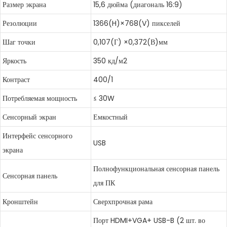
Размер экрана
15,6 дюйма (диагональ 16:9)
Резолюции
1366(H)×768(V) пикселей
Шаг точки
0,107(Г) ×0,372(В)мм
Яркость
350 кд/м2
Контраст
400/1
Потребляемая мощность
≤ 30W
Сенсорный экран
Емкостный
Интерфейс сенсорного
USB
экрана
Полнофункциональная сенсорная панель
Сенсорная панель
для ПК
Кронштейн
Сверхпрочная рама
Порт HDMI+VGA+ USB-B (2 шт. во