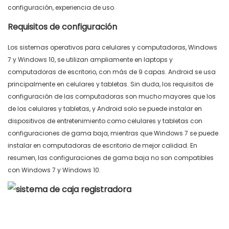
configuración, experiencia de uso.
Requisitos de configuración
Los sistemas operativos para celulares y computadoras, Windows
7 y Windows 10, se utilizan ampliamente en laptops y
computadoras de escritorio, con más de 9 capas. Android se usa
principalmente en celulares y tabletas. Sin duda, los requisitos de
configuración de las computadoras son mucho mayores que los
de los celulares y tabletas, y Android solo se puede instalar en
dispositivos de entretenimiento como celulares y tabletas con
configuraciones de gama baja, mientras que Windows 7 se puede
instalar en computadoras de escritorio de mejor calidad. En
resumen, las configuraciones de gama baja no son compatibles
con Windows 7 y Windows 10.