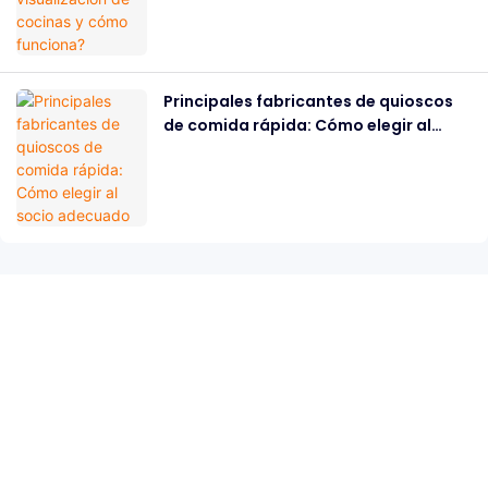
Principales fabricantes de quioscos
de comida rápida: Cómo elegir al
socio adecuado
Ponte En Contacto Con Nosotros.
¡Solo tienes que dejar tu correo electrónico o número de teléfono en
el formulario de contacto para que podamos enviarte un
presupuesto gratuito de nuestra amplia gama de diseños!