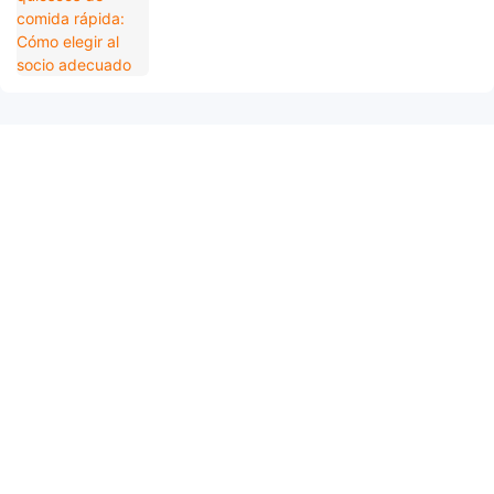
Ponte En Contacto Con Nosotros.
¡Solo tienes que dejar tu correo electrónico o número de teléfono en
el formulario de contacto para que podamos enviarte un
presupuesto gratuito de nuestra amplia gama de diseños!
Nombre
Correo Electrónico
Teléfono/WhatsApp