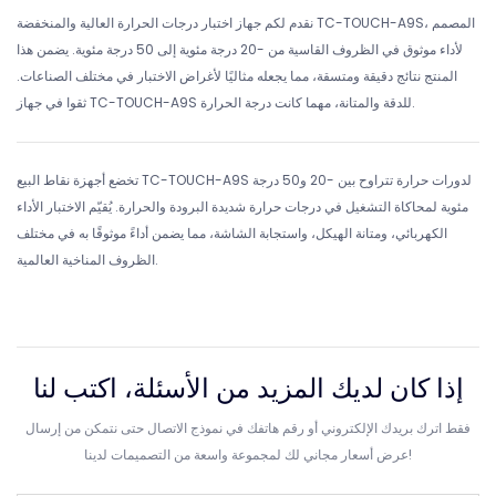
نقدم لكم جهاز اختبار درجات الحرارة العالية والمنخفضة TC-TOUCH-A9S، المصمم
لأداء موثوق في الظروف القاسية من -20 درجة مئوية إلى 50 درجة مئوية. يضمن هذا
المنتج نتائج دقيقة ومتسقة، مما يجعله مثاليًا لأغراض الاختبار في مختلف الصناعات.
ثقوا في جهاز TC-TOUCH-A9S للدقة والمتانة، مهما كانت درجة الحرارة.
تخضع أجهزة نقاط البيع TC-TOUCH-A9S لدورات حرارة تتراوح بين -20 و50 درجة
مئوية لمحاكاة التشغيل في درجات حرارة شديدة البرودة والحرارة. يُقيّم الاختبار الأداء
الكهربائي، ومتانة الهيكل، واستجابة الشاشة، مما يضمن أداءً موثوقًا به في مختلف
الظروف المناخية العالمية.
إذا كان لديك المزيد من الأسئلة، اكتب لنا
فقط اترك بريدك الإلكتروني أو رقم هاتفك في نموذج الاتصال حتى نتمكن من إرسال
عرض أسعار مجاني لك لمجموعة واسعة من التصميمات لدينا!