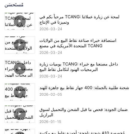
مُستَحسَن
مرحباً بكم في TCANG: لمحة عن زيارة عملائنا
وتميزنا في الإنتاج
2026
03
24
استضافة خبراء صناعة نقاط البيع من الولايات
المتحدة الأمريكية في مصنع TCANG
2026
03
24
يوميات زيارة TCANG: داخل مصنعنا مع خبراء
البرمجيات الهنود لتكامل نقاط البيع
2026
03
24
شحنة طلبية بالجملة: 400 جهاز نقاط بيع جاهزة للهند
2026
02
05
ضمان الجودة: فحص ما قبل الشحن والتحميل لسوق
البرازيل
2026
01
15
شحنة ناجحة: أجهزة نقاط بيع مكتبية A10 مُخصصة