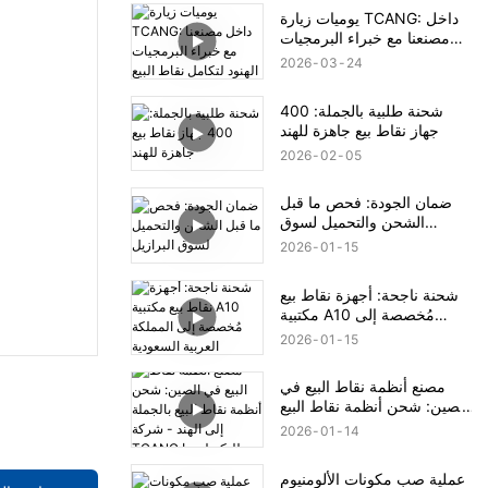
يوميات زيارة TCANG: داخل
مصنعنا مع خبراء البرمجيات
الهنود لتكامل نقاط البيع
2026
03
24
شحنة طلبية بالجملة: 400
جهاز نقاط بيع جاهزة للهند
2026
02
05
ضمان الجودة: فحص ما قبل
الشحن والتحميل لسوق
البرازيل
2026
01
15
شحنة ناجحة: أجهزة نقاط بيع
مكتبية A10 مُخصصة إلى
المملكة العربية السعودية
2026
01
15
مصنع أنظمة نقاط البيع في
الصين: شحن أنظمة نقاط البيع
بالجملة إلى الهند - شركة
2026
01
14
TCANG للتكنولوجيا
عملية صب مكونات الألومنيوم