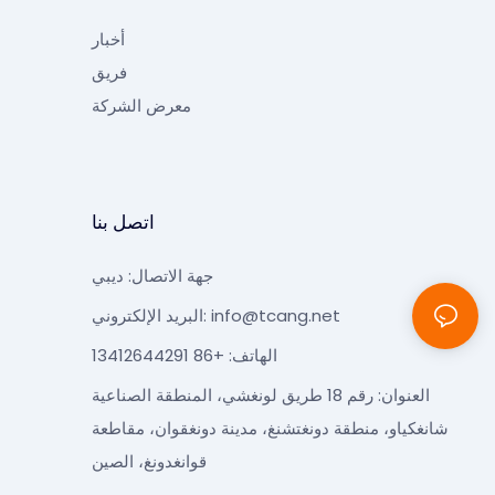
أخبار
فريق
معرض الشركة
اتصل بنا
جهة الاتصال: ديبي
info@tcang.net
البريد الإلكتروني:
الهاتف: +86 13412644291
العنوان: رقم 18 طريق لونغشي، المنطقة الصناعية
شانغكياو، منطقة دونغتشنغ، مدينة دونغقوان، مقاطعة
قوانغدونغ، الصين