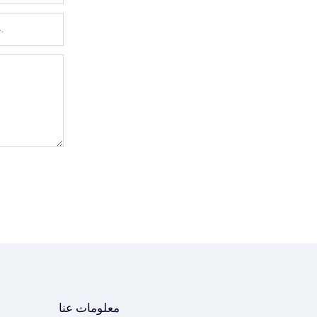
غرض الاستخدام:يرجى وصف كيفية تخطيطك لاستخدام الجهاز.
معلومات عنا