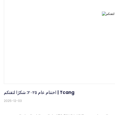
اختتام عام ٢٠٢٥: شكرًا لثقتكم | Tcang
2025-12-03