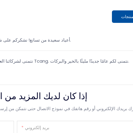
منتجات
أعياد سعيدة من تسانغ! نشكركم على شراكتكم في التصنيع. نتمنى لكم السعادة والنجاح الدائم في العام القادم.
نتمنى لشركائنا العالميين عيد ميلاد مجيدًا! شكرًا لاختياركم حلول نقاط البيع المخصصة من Tcang. نتمنى لكم عامًا جديدًا مليئًا بالخير والبركات.
إذا كان لديك المزيد من ال
بريد إلكتروني