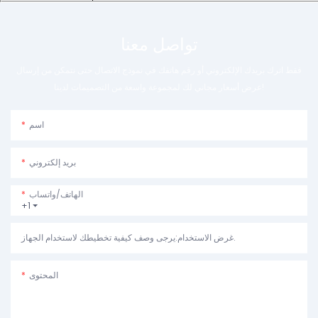
تواصل معنا
فقط اترك بريدك الإلكتروني أو رقم هاتفك في نموذج الاتصال حتى نتمكن من إرسال
عرض أسعار مجاني لك لمجموعة واسعة من التصميمات لدينا!
اسم
بريد إلكتروني
الهاتف/واتساب
+1
غرض الاستخدام:يرجى وصف كيفية تخطيطك لاستخدام الجهاز.
المحتوى