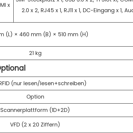
DMI x
2.0 x 2, RJ45 x 1, RJ11 x 1, DC-Eingang x 1, Au
 (L) × 460 mm (B) × 510 mm (H)
21 kg
ptional
RFID (nur lesen/lesen+schreiben)
Option
Scannerplattform (1D+2D)
VFD (2 x 20 Ziffern)