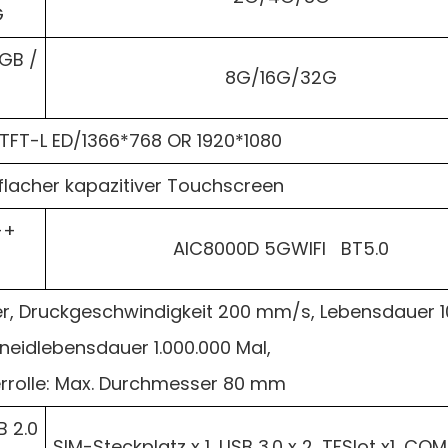
G
GB /
8G/16G/32G
″ TFT-L ED/1366*768 OR 1920*1080
flacher kapazitiver Touchscreen
++
AIC8000D 5GWIFI BT5.0
 Druckgeschwindigkeit 200 mm/s, Lebensdauer 1
neidlebensdauer 1.000.000 Mal,
rrolle: Max. Durchmesser 80 mm
B 2.0
SIM-Steckplatz x 1, USB 3.0 x 2, TFSlot x1, COM