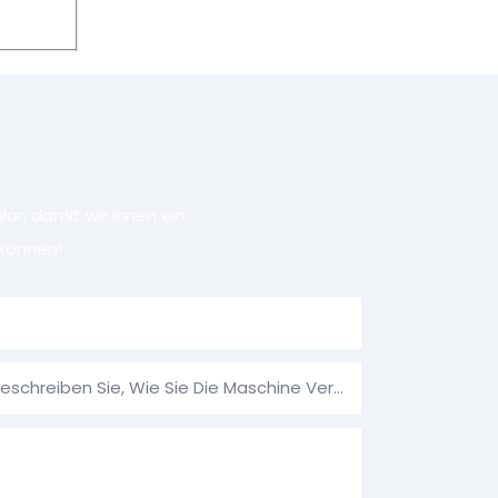
r, damit wir Ihnen ein
können!
Verwendungszweck: Bitte Beschreiben Sie, Wie Sie Die Maschine Verwenden Möchten.