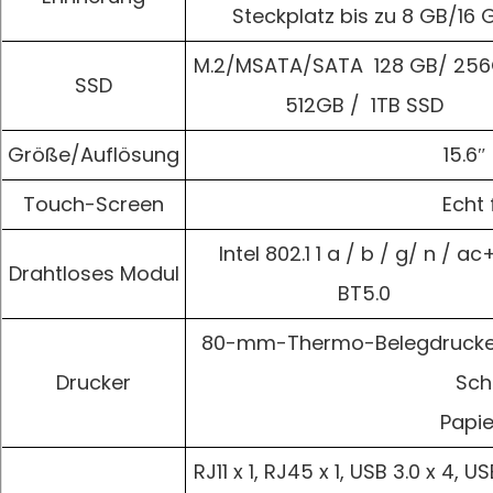
Steckplatz bis zu 8 GB/16 
M.2/MSATA/SATA 128 GB/ 256
SSD
512GB / 1TB SSD
Größe/Auflösung
15.6
Touch-Screen
Echt 
Intel 802.1 1 a / b / g/ n / ac
Drahtloses Modul
BT5.0
80-mm-Thermo-Belegdrucker,
Drucker
Sch
Papie
RJ11 x 1, RJ45 x 1, USB 3.0 x 4, US