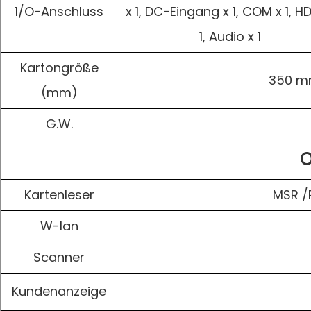
1/O-Anschluss
x 1, DC-Eingang x 1, COM x 1, H
1, Audio x 1
Kartongröße
350 mm
(mm)
G.W.
O
Kartenleser
MSR /
W-lan
Scanner
Kundenanzeige