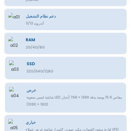
دعم نظام التشغيل
أندرويد 11/13
RAM
2G/4G/8G
SSD
32G/64G/128G
عرض
شاشة لمس سعوية LED مقاس 15.6 بوصة بدقة 1366 × 768 (خيار:
1920 × 1080)
خياري
قارئ متعدد القنوات، مكبر صوت، كاميرا، شاشة عرض عملاء VFD