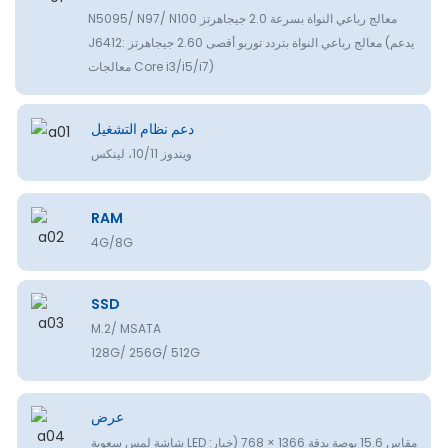
N5095/ N97/ N100 معالج رباعي النواة بسرعة 2.0 جيجاهرتز
J6412: معالج رباعي النواة بتردد توربو أقصى 2.60 جيجاهرتز (يدعم
معالجات Core i3/i5/i7)
دعم نظام التشغيل
ويندوز 10/11، لينكس
RAM
4G/8G
SSD
M.2/ MSATA
128G/ 256G/ 512G
عرض
شاشة لمس سعوية LED مقاس 15.6 بوصة بدقة 1366 × 768 (خيار: