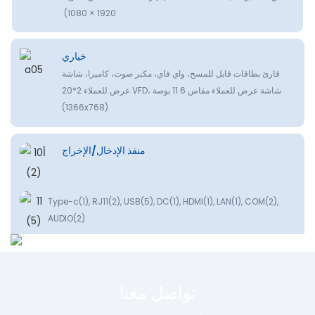
1920 × 1080)
خياري
قارئ بطاقات قابل للمسح، واي فاي، مكبر صوت، كاميرا، شاشة
عرض للعملاء 2*20 VFD، شاشة عرض للعملاء مقاس 11.6 بوصة
(1366x768)
منفذ الإدخال/الإخراج
Type-c(1), RJ11(2), USB(5), DC(1), HDMI(1), LAN(1), COM(2),
AUDIO(2)
تواصل معنا