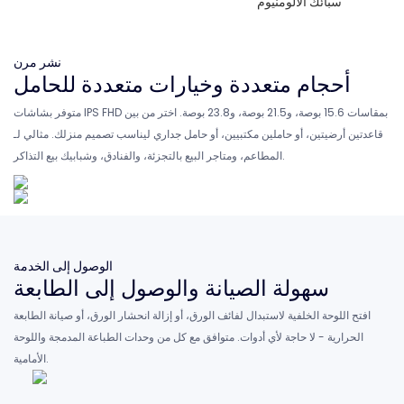
سبائك الألومنيوم
نشر مرن
أحجام متعددة وخيارات متعددة للحامل
متوفر بشاشات IPS FHD بمقاسات 15.6 بوصة، و21.5 بوصة، و23.8 بوصة. اختر من بين
قاعدتين أرضيتين، أو حاملين مكتبيين، أو حامل جداري ليناسب تصميم منزلك. مثالي لـ
المطاعم، ومتاجر البيع بالتجزئة، والفنادق، وشبابيك بيع التذاكر.
الوصول إلى الخدمة
سهولة الصيانة والوصول إلى الطابعة
افتح اللوحة الخلفية لاستبدال لفائف الورق، أو إزالة انحشار الورق، أو صيانة الطابعة
الحرارية - لا حاجة لأي أدوات. متوافق مع كل من وحدات الطباعة المدمجة واللوحة
الأمامية.