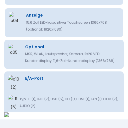
Anzeige
15,6 Zoll LED-kapazitiver Touchscreen 1366x768
(optional: 1920x1080)
Optional
MSR, WLAN, Lautsprecher, Kamera, 2x20 VFD-
Kundendisplay, 11,6-Zoll-Kundendisplay (1366x768)
E/A-Port
Typ-C (1), RJ11 (2), USB (5), DC (1), HDMI (1), LAN (1), COM (2),
AUDIO (2)