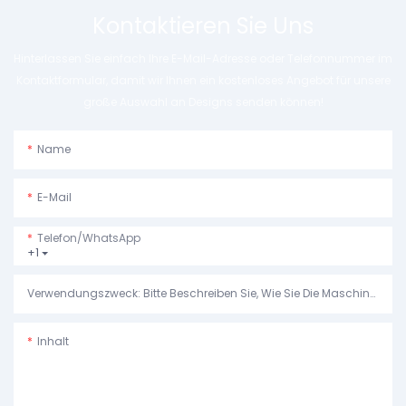
Kontaktieren Sie Uns
Hinterlassen Sie einfach Ihre E-Mail-Adresse oder Telefonnummer im
Kontaktformular, damit wir Ihnen ein kostenloses Angebot für unsere
große Auswahl an Designs senden können!
Name
E-Mail
Telefon/WhatsApp
+1
Verwendungszweck: Bitte Beschreiben Sie, Wie Sie Die Maschine Verwenden Möchten.
Inhalt