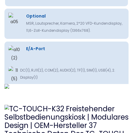
Optional
MSR, Lautsprecher, Kamera, 2*20 VFD-Kundendisplay,
11,6-Zoll-Kundendisplay (1366x768).
E/A-Port
DC(1), RJ11(2), COM(2), AUDIO(2), TF(1), SIM(1), USB(4), 2.
Display(1)