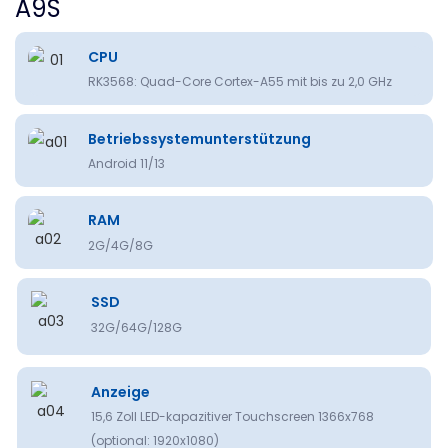
A9S
CPU
RK3568: Quad-Core Cortex-A55 mit bis zu 2,0 GHz
Betriebssystemunterstützung
Android 11/13
RAM
2G/4G/8G
SSD
32G/64G/128G
Anzeige
15,6 Zoll LED-kapazitiver Touchscreen 1366x768
(optional: 1920x1080)