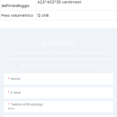
42,5*40,5*26 centimetri
dell'imballaggio
Peso volumetrico
12 chili
Contattaci
Lascia semplicemente il tuo indirizzo email o il tuo numero di
telefono nel modulo di contatto, così potremo inviarti un preventivo
gratuito per la nostra vasta gamma di design!
Nome
E-Mail
Telefono/WhatsApp
+1