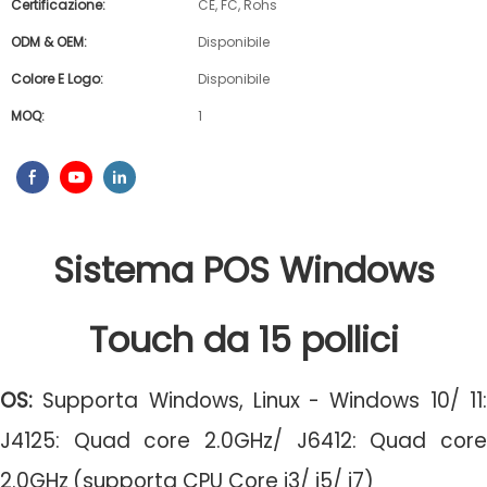
Certificazione:
CE, FC, Rohs
ODM & OEM:
Disponibile
Colore E Logo:
Disponibile
MOQ:
1
Sistema
POS
Windows
Touch da 15 pollici
OS:
Supporta Windows, Linux
- Windows 10/ 11
J4125: Quad core 2.0GHz/ J6412: Quad core
2.0GHz
(supporta CPU Core i3/ i5/ i7)