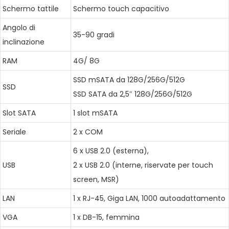
Schermo tattile
Schermo touch capacitivo
Angolo di
35-90 gradi
inclinazione
RAM
4G/ 8G
SSD mSATA da 128G/256G/512G
SSD
SSD SATA da 2,5″ 128G/256G/512G
Slot SATA
1 slot mSATA
Seriale
2 x COM
6 x USB 2.0 (esterna),
USB
2 x USB 2.0 (interne, riservate per touch
screen, MSR)
LAN
1 x RJ-45, Giga LAN, 1000 autoadattamento
VGA
1 x DB-15, femmina