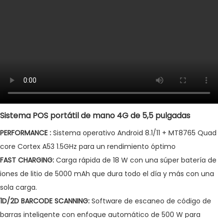
Sistema POS portátil de mano 4G de 5,5 pulgadas
PERFORMANCE :
Sistema operativo Android 8.1/11 + MT8765 Quad
core Cortex A53 1.5GHz para un rendimiento óptimo
FAST CHARGING:
Carga rápida de 18 W con una súper batería de
iones de litio de 5000 mAh que dura todo el día y más con una
sola carga.
1D/2D BARCODE SCANNING:
Software de escaneo de código de
barras inteligente con enfoque automático de 500 W para