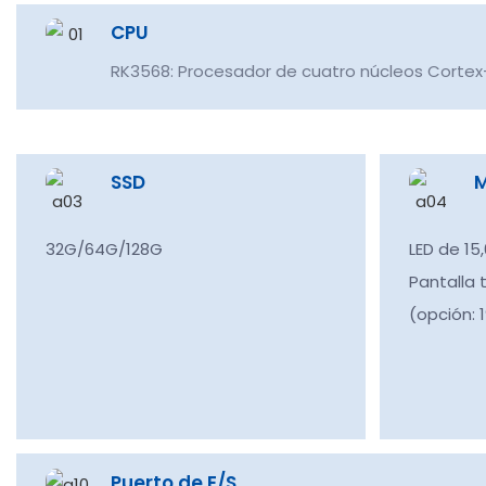
CPU
RK3568: Procesador de cuatro núcleos Cortex
SSD
M
32G/64G/128G
LED de 15
Pantalla 
(opción: 
Puerto de E/S