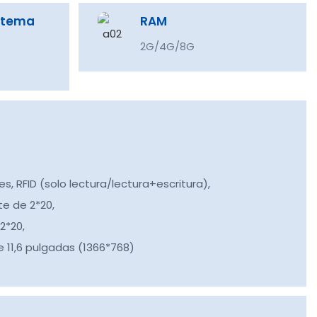
istema
RAM
2G/4G/8G
es, RFID (solo lectura/lectura+escritura),
te de 2*20,
2*20,
e 11,6 pulgadas (1366*768)