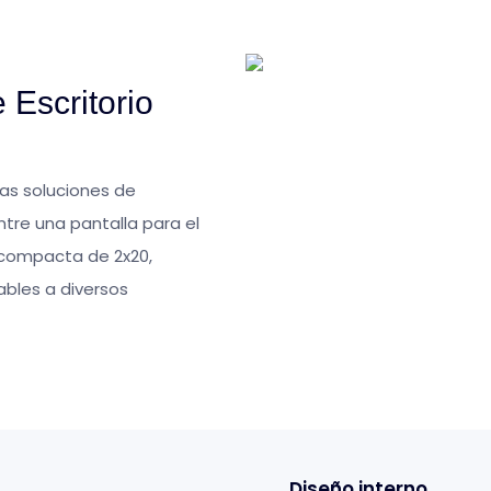
 Escritorio
 las soluciones de
ntre una pantalla para el
D compacta de 2x20,
bles a diversos
Diseño
interno