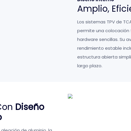
Amplio, Efic
Los sistemas TPV de TC
permite una colocación 
hardware sencillas. Su a
rendimiento estable inc
estructura abierta simpl
largo plazo.
 Con
Diseño
o
aleación de aluminio, la