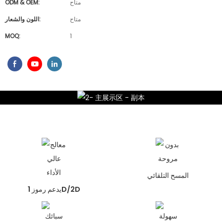
متاح
ODM & OEM:
متاح
اللون والشعار:
MOQ:
1
المسح التلقائي
يدعم رموز 1D/2D