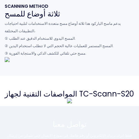
SCANNING METHOD
ثلاثة أوضاع للمسح
يدعم ماسح الباركود هذا ثلاثة أوضاع مسح متعددة الاستخدامات لتلبية احتياجات
التطبيقات المختلفة،
① المسح اليدوي للاستخدام الدقيق عند الطلب.
② المسح المستمر للعمليات عالية الحجم التي لا تتطلب استخدام اليدين.
③ مسح حثي تلقائي للكشف الذكي والاستجابة الفورية.
المواصفات التقنية لجهاز TC-Scann-S20
تواصل معنا
فقط اترك بريدك الإلكتروني أو رقم هاتفك في نموذج الاتصال حتى نتمكن من إرسال