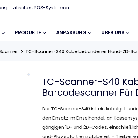
ndenspezifischen POS-Systemen
PRODUKTE
ANPASSUNG
ÜBER UNS
Scanner
TC-Scanner-S40 Kabelgebundener Hand-2D-Barc
TC-Scanner-S40 Ka
Barcodescanner Für 
Der TC-Scanner-S40 ist ein kabelgebunden
den Einsatz im Einzelhandel, an Kassensyst
gängigen 1D- und 2D-Codes, einschließlic
and-Play sofort einsatzbereit – Treiber w