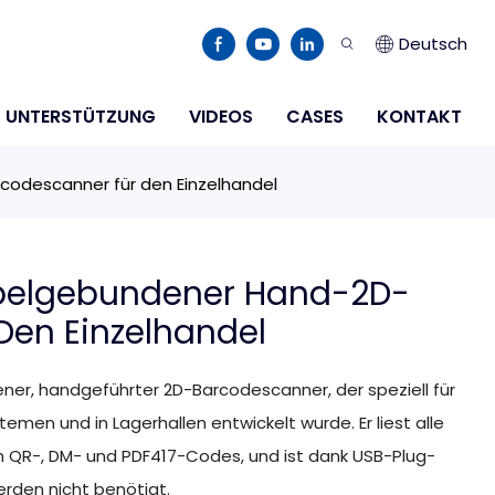
Deutsch
UNTERSTÜTZUNG
VIDEOS
CASES
KONTAKT
odescanner für den Einzelhandel
belgebundener Hand-2D-
Den Einzelhandel
er, handgeführter 2D-Barcodescanner, der speziell für
emen und in Lagerhallen entwickelt wurde. Er liest alle
h QR-, DM- und PDF417-Codes, und ist dank USB-Plug-
erden nicht benötigt.