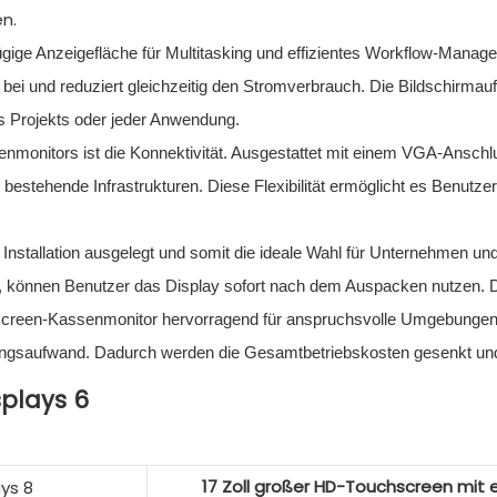
n.
ige Anzeigefläche für Multitasking und effizientes Workflow-Managem
s bei und reduziert gleichzeitig den Stromverbrauch. Die Bildschirm
des Projekts oder jeder Anwendung.
onitors ist die Konnektivität. Ausgestattet mit einem VGA-Anschlus
n bestehende Infrastrukturen. Diese Flexibilität ermöglicht es Benutzer
nstallation ausgelegt und somit die ideale Wahl für Unternehmen und
 können Benutzer das Display sofort nach dem Auspacken nutzen. Das 
screen-Kassenmonitor hervorragend für anspruchsvolle Umgebungen, in 
tungsaufwand. Dadurch werden die Gesamtbetriebskosten gesenkt und 
17 Zoll großer HD-Touchscreen mit ei