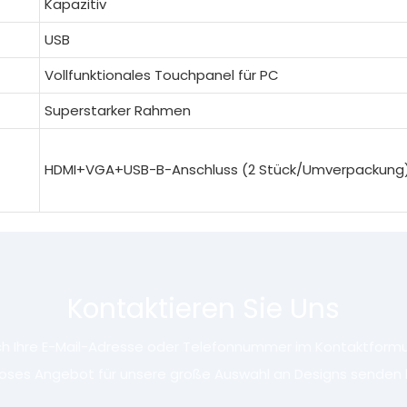
Kapazitiv
USB
Vollfunktionales Touchpanel für PC
Superstarker Rahmen
HDMI+VGA+USB-B-Anschluss (2 Stück/Umverpackung
Kontaktieren Sie Uns
ach Ihre E-Mail-Adresse oder Telefonnummer im Kontaktformula
oses Angebot für unsere große Auswahl an Designs senden 