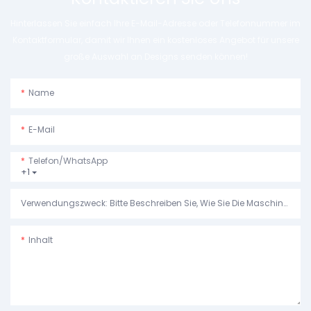
Hinterlassen Sie einfach Ihre E-Mail-Adresse oder Telefonnummer im
Kontaktformular, damit wir Ihnen ein kostenloses Angebot für unsere
große Auswahl an Designs senden können!
Name
E-Mail
Telefon/WhatsApp
+1
Verwendungszweck: Bitte Beschreiben Sie, Wie Sie Die Maschine Verwenden Möchten.
Inhalt